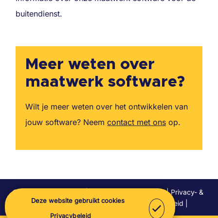
buitendienst.
Meer weten over
maatwerk software?
Wilt je meer weten over het ontwikkelen van
jouw software?
Neem
contact met ons
op.
© Let's Develop 2026 |
Juridische documenten
|
Privacy- &
Deze website gebruikt cookies
cookieverklaring
|
Responsible disclosure beleid
|
Nieuwsbrief
Privacybeleid