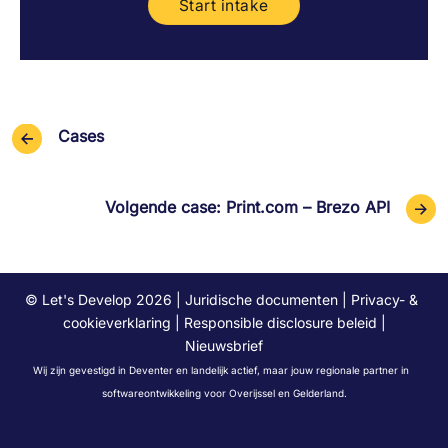
Start intake
Cases
Volgende case: Print.com – Brezo API
© Let's Develop 2026 |
Juridische documenten
|
Privacy- &
cookieverklaring
|
Responsible disclosure beleid
|
Nieuwsbrief
Wij zijn gevestigd in
Deventer
en landelijk actief, maar jouw regionale partner in
softwareontwikkeling voor
Overijssel
en
Gelderland
.