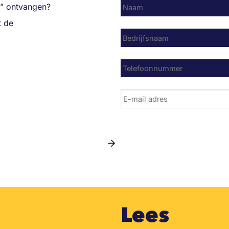
Naam
*
ek” ontvangen?
t de
Bedrijf
*
Telefoonnummer
*
E-
mail
adres
*
Lees