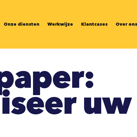
Onze diensten
Werkwijze
Klantcases
Over on
paper:
liseer uw