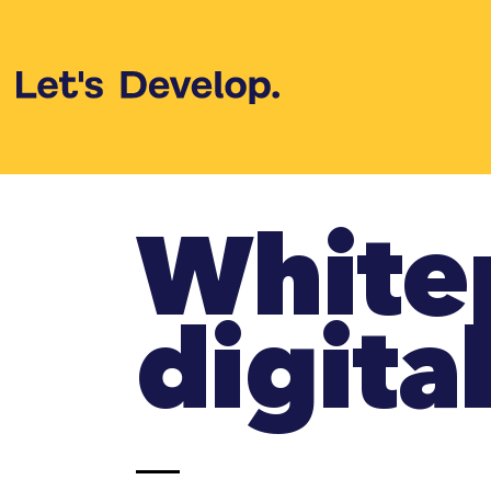
Ga
naar
inhoud
White
digita