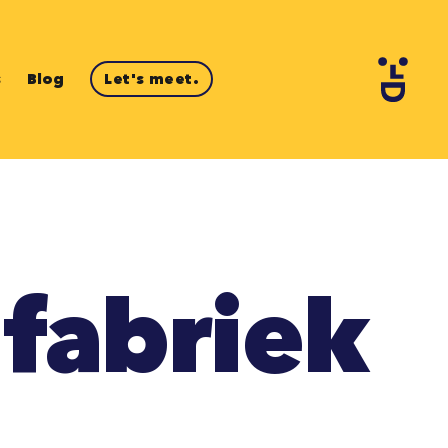
s
Blog
Let's meet.
 fabriek